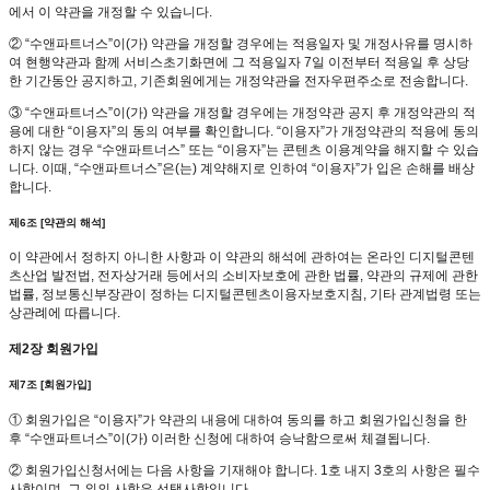
에서 이 약관을 개정할 수 있습니다.
② “수앤파트너스”이(가) 약관을 개정할 경우에는 적용일자 및 개정사유를 명시하
여 현행약관과 함께 서비스초기화면에 그 적용일자 7일 이전부터 적용일 후 상당
한 기간동안 공지하고, 기존회원에게는 개정약관을 전자우편주소로 전송합니다.
③ “수앤파트너스”이(가) 약관을 개정할 경우에는 개정약관 공지 후 개정약관의 적
용에 대한 “이용자”의 동의 여부를 확인합니다. “이용자”가 개정약관의 적용에 동의
하지 않는 경우 “수앤파트너스” 또는 “이용자”는 콘텐츠 이용계약을 해지할 수 있습
니다. 이때, “수앤파트너스”은(는) 계약해지로 인하여 “이용자”가 입은 손해를 배상
합니다.
제6조 [약관의 해석]
이 약관에서 정하지 아니한 사항과 이 약관의 해석에 관하여는 온라인 디지털콘텐
츠산업 발전법, 전자상거래 등에서의 소비자보호에 관한 법률, 약관의 규제에 관한
법률, 정보통신부장관이 정하는 디지털콘텐츠이용자보호지침, 기타 관계법령 또는
상관례에 따릅니다.
제2장 회원가입
제7조 [회원가입]
① 회원가입은 “이용자”가 약관의 내용에 대하여 동의를 하고 회원가입신청을 한
후 “수앤파트너스”이(가) 이러한 신청에 대하여 승낙함으로써 체결됩니다.
② 회원가입신청서에는 다음 사항을 기재해야 합니다. 1호 내지 3호의 사항은 필수
사항이며, 그 외의 사항은 선택사항입니다.