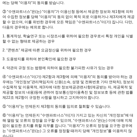
에는 당해 “이용자”의 동의를 받습니다.
③ “수앤파트너스”은(는) “이용자”가 이용신청 등에서 제공한 정보와 제1항에 의하
여 수집한 정보를 당해 “이용자”의 동의 없이 목적 외로 이용하거나 제3자에게 제공
할 수 없으며, 이를 위반한 경우에 모든 책임은 “수앤파트너스”이(가) 집니다. 다만,
다음의 경우에는 예외로 합니다.
1. 통계작성, 학술연구 또는 시장조사를 위하여 필요한 경우로서 특정 개인을 식별
할 수 없는 형태로 제공하는 경우
2. “콘텐츠” 제공에 따른 요금정산을 위하여 필요한 경우
3. 도용방지를 위하여 본인확인에 필요한 경우
4. 약관의 규정 또는 법령에 의하여 필요한 불가피한 사유가 있는 경우
④ “수앤파트너스”이(가) 제2항과 제3항에 의해 “이용자”의 동의를 받아야 하는 경
우에는 “개인정보”관리책임자의 신원(소속, 성명 및 전화번호 기타 연락처), 정보의
수집목적 및 이용목적, 제3자에 대한 정보제공관련사항(제공받는 자, 제공목적 및
제공할 정보의 내용)등에 관하여 정보통신망이용촉진 및 정보보호 등에 관한 법률
제22조 제2항이 규정한 사항을 명시하고 고지하여야 합니다.
⑤ “이용자”는 언제든지 제3항의 동의를 임의로 철회할 수 있습니다.
⑥ “이용자”는 언제든지 “수앤파트너스”이(가) 가지고 있는 자신의 “개인정보”에 대
해 열람 및 오류의 정정을 요구할 수 있으며, “수앤파트너스”은(는) 이에 대해 지체
없이 필요한 조치를 취할 의무를 집니다. “이용자”가 오류의 정정을 요구한 경우에
는 “수앤파트너스”은(는) 그 오류를 정정할 때까지 당해 “개인정보”를 이용하지 않
습니다.