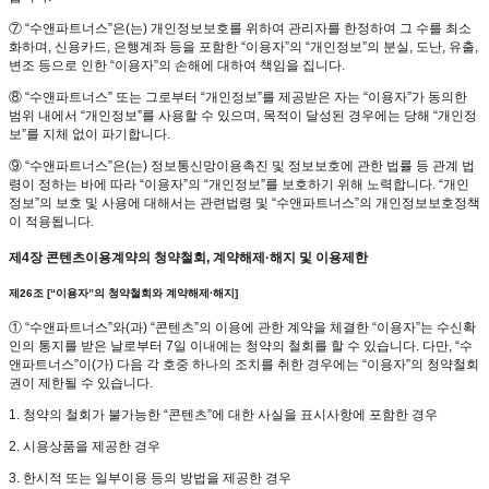
⑦ “수앤파트너스”은(는) 개인정보보호를 위하여 관리자를 한정하여 그 수를 최소
화하며, 신용카드, 은행계좌 등을 포함한 “이용자”의 “개인정보”의 분실, 도난, 유출,
변조 등으로 인한 “이용자”의 손해에 대하여 책임을 집니다.
⑧ “수앤파트너스” 또는 그로부터 “개인정보”를 제공받은 자는 “이용자”가 동의한
범위 내에서 “개인정보”를 사용할 수 있으며, 목적이 달성된 경우에는 당해 “개인정
보”를 지체 없이 파기합니다.
⑨ “수앤파트너스”은(는) 정보통신망이용촉진 및 정보보호에 관한 법률 등 관계 법
령이 정하는 바에 따라 “이용자”의 “개인정보”를 보호하기 위해 노력합니다. “개인
정보”의 보호 및 사용에 대해서는 관련법령 및 “수앤파트너스”의 개인정보보호정책
이 적용됩니다.
제4장 콘텐츠이용계약의 청약철회, 계약해제·해지 및 이용제한
제26조 [“이용자”의 청약철회와 계약해제·해지]
① “수앤파트너스”와(과) “콘텐츠”의 이용에 관한 계약을 체결한 “이용자”는 수신확
인의 통지를 받은 날로부터 7일 이내에는 청약의 철회를 할 수 있습니다. 다만, “수
앤파트너스”이(가) 다음 각 호중 하나의 조치를 취한 경우에는 “이용자”의 청약철회
권이 제한될 수 있습니다.
1. 청약의 철회가 불가능한 “콘텐츠”에 대한 사실을 표시사항에 포함한 경우
2. 시용상품을 제공한 경우
3. 한시적 또는 일부이용 등의 방법을 제공한 경우