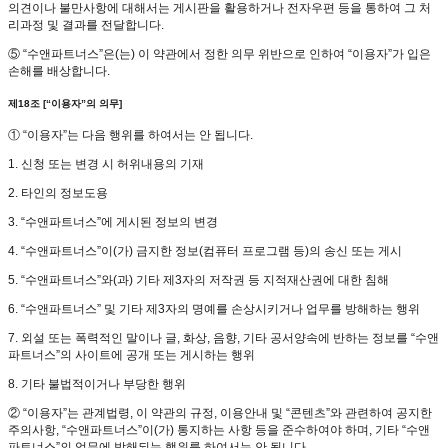
의견이나 불만사항에 대해서는 게시판을 활용하거나 전자우편 등을 통하여 그 처
리과정 및 결과를 전달합니다.
⑤ “수앤파트너스”은(는) 이 약관에서 정한 의무 위반으로 인하여 “이용자”가 입은
손해를 배상합니다.
제18조 [“이용자”의 의무]
① “이용자”는 다음 행위를 하여서는 안 됩니다.
1. 신청 또는 변경 시 허위내용의 기재
2. 타인의 정보도용
3. “수앤파트너스”에 게시된 정보의 변경
4. “수앤파트너스”이(가) 금지한 정보(컴퓨터 프로그램 등)의 송신 또는 게시
5. “수앤파트너스”와(과) 기타 제3자의 저작권 등 지적재산권에 대한 침해
6. “수앤파트너스” 및 기타 제3자의 명예를 손상시키거나 업무를 방해하는 행위
7. 외설 또는 폭력적인 말이나 글, 화상, 음향, 기타 공서양속에 반하는 정보를 “수앤
파트너스”의 사이트에 공개 또는 게시하는 행위
8. 기타 불법적이거나 부당한 행위
② “이용자”는 관계법령, 이 약관의 규정, 이용안내 및 “콘텐츠”와 관련하여 공지한
주의사항, “수앤파트너스”이(가) 통지하는 사항 등을 준수하여야 하며, 기타 “수앤
파트너스”의 업무에 방해되는 행위를 하여서는 안 됩니다.