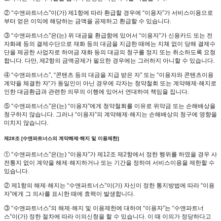
② “수앤파트너스”이(가) 제1항에 따라 환급할 경우에 “이용자”가 서비스이용으로
부터 얻은 이익에 해당하는 금액을 공제하고 환급할 수 있습니다.
③ “수앤파트너스”은(는) 위 대금을 환급함에 있어서 “이용자”가 신용카드 또는 전
자화폐 등의 결제수단으로 재화 등의 대금을 지급한 때에는 지체 없이 당해 결제수
단을 제공한 사업자로 하여금 재화 등의 대금의 청구를 정지 또는 취소하도록 요청
합니다. 다만, 제2항의 금액공제가 필요한 경우에는 그러하지 아니할 수 있습니다.
④ “수앤파트너스”, “콘텐츠 등의 대금을 지급 받은 자” 또는 “이용자와 콘텐츠이용
계약을 체결한 자“가 동일인이 아닌 경우에 각자는 청약철회 또는 계약해제·해지로
인한 대금환급과 관련한 의무의 이행에 있어서 연대하여 책임을 집니다.
⑤ “수앤파트너스”은(는) “이용자”에게 청약철회를 이유로 위약금 또는 손해배상을
청구하지 않습니다. 그러나 “이용자”의 계약해제·해지는 손해배상의 청구에 영향을
미치지 않습니다.
제28조 [수앤파트너스의 계약해제·해지 및 이용제한]
① “수앤파트너스”은(는) “이용자”가 제12조 제2항에서 정한 행위를 하였을 경우 사
전통지 없이 계약을 해제·해지하거나 또는 기간을 정하여 서비스이용을 제한할 수
있습니다.
② 제1항의 해제·해지는 “수앤파트너스”이(가) 자신이 정한 통지방법에 따라 “이용
자”에게 그 의사를 표시한 때에 효력이 발생합니다.
③ “수앤파트너스”의 해제·해지 및 이용제한에 대하여 “이용자”는 “수앤파트너
스”이(가) 정한 절차에 따라 이의신청을 할 수 있습니다. 이 때 이의가 정당하다고