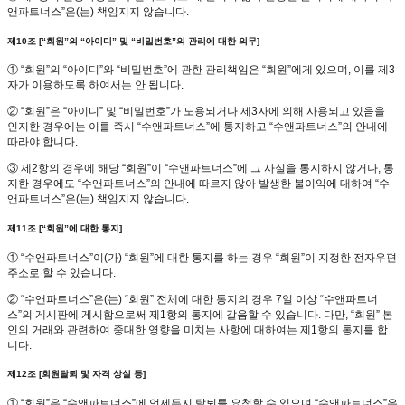
앤파트너스”은(는) 책임지지 않습니다.
제10조 [“회원”의 “아이디” 및 “비밀번호”의 관리에 대한 의무]
① “회원”의 “아이디”와 “비밀번호”에 관한 관리책임은 “회원”에게 있으며, 이를 제3
자가 이용하도록 하여서는 안 됩니다.
② “회원”은 “아이디” 및 “비밀번호”가 도용되거나 제3자에 의해 사용되고 있음을
인지한 경우에는 이를 즉시 “수앤파트너스”에 통지하고 “수앤파트너스”의 안내에
따라야 합니다.
③ 제2항의 경우에 해당 “회원”이 “수앤파트너스”에 그 사실을 통지하지 않거나, 통
지한 경우에도 “수앤파트너스”의 안내에 따르지 않아 발생한 불이익에 대하여 “수
앤파트너스”은(는) 책임지지 않습니다.
제11조 [“회원”에 대한 통지]
① “수앤파트너스”이(가) “회원”에 대한 통지를 하는 경우 “회원”이 지정한 전자우편
주소로 할 수 있습니다.
② “수앤파트너스”은(는) “회원” 전체에 대한 통지의 경우 7일 이상 “수앤파트너
스”의 게시판에 게시함으로써 제1항의 통지에 갈음할 수 있습니다. 다만, “회원” 본
인의 거래와 관련하여 중대한 영향을 미치는 사항에 대하여는 제1항의 통지를 합
니다.
제12조 [회원탈퇴 및 자격 상실 등]
① “회원”은 “수앤파트너스”에 언제든지 탈퇴를 요청할 수 있으며 “수앤파트너스”은