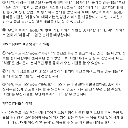
③ 제2항의 경우에 변경된 내용이 중대하거나 “이용자”에게 불리한 경우에는 “수앤
파트너스”이(가) 해당 콘텐츠서비스를 제공받는 “이용자”에게 제11조[“회원”에 대
한 통지]에 정한 방법으로 통지하고 동의를 받습니다. 이때, “수앤파트너스”은(는)
동의를 거절한 “이용자”에 대하여는 변경전 서비스를 제공합니다. 다만, 그러한 서
비스 제공이 불가능할 경우 계약을 해지할 수 있습니다.
④ “수앤파트너스”은(는) 제1항에 의한 서비스의 변경 및 제3항에 의한 계약의 해지
로 인하여 “이용자”가 입은 손해를 배상합니다.
제22조 [정보의 제공 및 광고의 게재]
① “수앤파트너스”은(는) “이용자”가 콘텐츠이용 중 필요하다고 인정되는 다양한 정
보를 공지사항이나 전자우편 등의 방법으로 “회원”에게 제공할 수 있습니다. 다만,
“회원”은 언제든지 전자우편 등을 통하여 수신 거절을 할 수 있습니다.
② 제1항의 정보를 전화 및 모사전송기기에 의하여 전송하려고 하는 경우에는 “회
원”의 사전 동의를 받아서 전송합니다.
③ “수앤파트너스”은(는) “콘텐츠”서비스 제공과 관련하여 콘텐츠화면, 홈페이지,
전자우편 등에 광고를 게재할 수 있습니다. 광고가 게재된 전자우편 등을 수신한
“회원”은 수신거절을 “수앤파트너스”에게 할 수 있습니다.
제23조 [게시물의 삭제]
① “수앤파트너스”은(는) 게시판에 정보통신망이용촉진 및 정보보호 등에 관한 법
률을 위반한 청소년유해매체물이 게시되어 있는 경우에는 이를 지체 없이 삭제 합
니다. 다만, 19세 이상의 “이용자”만 이용할 수 있는 게시판은 예외로 합니다.