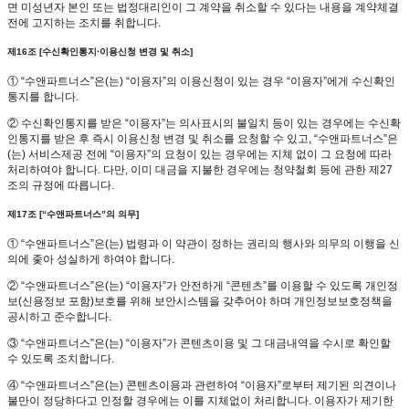
면 미성년자 본인 또는 법정대리인이 그 계약을 취소할 수 있다는 내용을 계약체결
전에 고지하는 조치를 취합니다.
제16조 [수신확인통지·이용신청 변경 및 취소]
① “수앤파트너스”은(는) “이용자”의 이용신청이 있는 경우 “이용자”에게 수신확인
통지를 합니다.
② 수신확인통지를 받은 “이용자”는 의사표시의 불일치 등이 있는 경우에는 수신확
인통지를 받은 후 즉시 이용신청 변경 및 취소를 요청할 수 있고, “수앤파트너스”은
(는) 서비스제공 전에 “이용자”의 요청이 있는 경우에는 지체 없이 그 요청에 따라
처리하여야 합니다. 다만, 이미 대금을 지불한 경우에는 청약철회 등에 관한 제27
조의 규정에 따릅니다.
제17조 [“수앤파트너스”의 의무]
① “수앤파트너스”은(는) 법령과 이 약관이 정하는 권리의 행사와 의무의 이행을 신
의에 좇아 성실하게 하여야 합니다.
② “수앤파트너스”은(는) “이용자”가 안전하게 “콘텐츠”를 이용할 수 있도록 개인정
보(신용정보 포함)보호를 위해 보안시스템을 갖추어야 하며 개인정보보호정책을
공시하고 준수합니다.
③ “수앤파트너스”은(는) “이용자”가 콘텐츠이용 및 그 대금내역을 수시로 확인할
수 있도록 조치합니다.
④ “수앤파트너스”은(는) 콘텐츠이용과 관련하여 “이용자”로부터 제기된 의견이나
불만이 정당하다고 인정할 경우에는 이를 지체없이 처리합니다. 이용자가 제기한