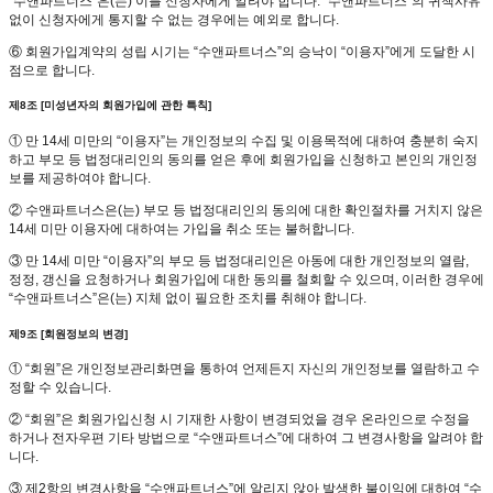
“수앤파트너스”은(는) 이를 신청자에게 알려야 합니다. “수앤파트너스”의 귀책사유
없이 신청자에게 통지할 수 없는 경우에는 예외로 합니다.
⑥ 회원가입계약의 성립 시기는 “수앤파트너스”의 승낙이 “이용자”에게 도달한 시
점으로 합니다.
제8조 [미성년자의 회원가입에 관한 특칙]
① 만 14세 미만의 “이용자”는 개인정보의 수집 및 이용목적에 대하여 충분히 숙지
하고 부모 등 법정대리인의 동의를 얻은 후에 회원가입을 신청하고 본인의 개인정
보를 제공하여야 합니다.
② 수앤파트너스은(는) 부모 등 법정대리인의 동의에 대한 확인절차를 거치지 않은
14세 미만 이용자에 대하여는 가입을 취소 또는 불허합니다.
③ 만 14세 미만 “이용자”의 부모 등 법정대리인은 아동에 대한 개인정보의 열람,
정정, 갱신을 요청하거나 회원가입에 대한 동의를 철회할 수 있으며, 이러한 경우에
“수앤파트너스”은(는) 지체 없이 필요한 조치를 취해야 합니다.
제9조 [회원정보의 변경]
① “회원”은 개인정보관리화면을 통하여 언제든지 자신의 개인정보를 열람하고 수
정할 수 있습니다.
② “회원”은 회원가입신청 시 기재한 사항이 변경되었을 경우 온라인으로 수정을
하거나 전자우편 기타 방법으로 “수앤파트너스”에 대하여 그 변경사항을 알려야 합
니다.
③ 제2항의 변경사항을 “수앤파트너스”에 알리지 않아 발생한 불이익에 대하여 “수