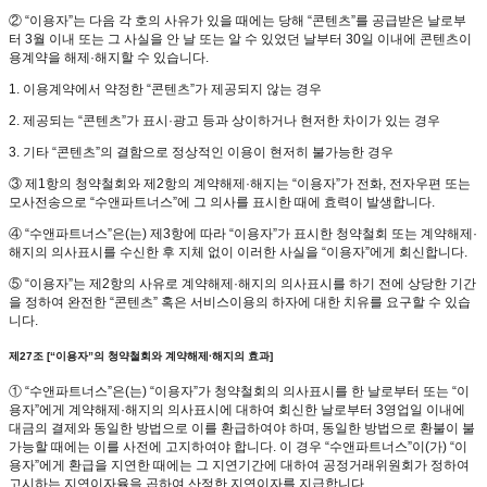
② “이용자”는 다음 각 호의 사유가 있을 때에는 당해 “콘텐츠”를 공급받은 날로부
터 3월 이내 또는 그 사실을 안 날 또는 알 수 있었던 날부터 30일 이내에 콘텐츠이
용계약을 해제·해지할 수 있습니다.
1. 이용계약에서 약정한 “콘텐츠”가 제공되지 않는 경우
2. 제공되는 “콘텐츠”가 표시·광고 등과 상이하거나 현저한 차이가 있는 경우
3. 기타 “콘텐츠”의 결함으로 정상적인 이용이 현저히 불가능한 경우
③ 제1항의 청약철회와 제2항의 계약해제·해지는 “이용자”가 전화, 전자우편 또는
모사전송으로 “수앤파트너스”에 그 의사를 표시한 때에 효력이 발생합니다.
④ “수앤파트너스”은(는) 제3항에 따라 “이용자”가 표시한 청약철회 또는 계약해제·
해지의 의사표시를 수신한 후 지체 없이 이러한 사실을 “이용자”에게 회신합니다.
⑤ “이용자”는 제2항의 사유로 계약해제·해지의 의사표시를 하기 전에 상당한 기간
을 정하여 완전한 “콘텐츠” 혹은 서비스이용의 하자에 대한 치유를 요구할 수 있습
니다.
제27조 [“이용자”의 청약철회와 계약해제·해지의 효과]
① “수앤파트너스”은(는) “이용자”가 청약철회의 의사표시를 한 날로부터 또는 “이
용자”에게 계약해제·해지의 의사표시에 대하여 회신한 날로부터 3영업일 이내에
대금의 결제와 동일한 방법으로 이를 환급하여야 하며, 동일한 방법으로 환불이 불
가능할 때에는 이를 사전에 고지하여야 합니다. 이 경우 “수앤파트너스”이(가) “이
용자”에게 환급을 지연한 때에는 그 지연기간에 대하여 공정거래위원회가 정하여
고시하는 지연이자율을 곱하여 산정한 지연이자를 지급합니다.