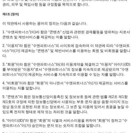
권리, 의무 및 책임사항 등을 규정함을 목적으로 합니다.
제2조 [정의]
이 약관에서 사용하는 용어의 정의는 다음과 같습니다.
1. “수앤파트너스”(이)라 함은 “콘텐츠” 산업과 관련된 경제활동을 영위하는 자로서
콘텐츠 및 제반서비스를 제공하는 자를 말합니다.
2. “이용자”라 함은 “수앤파트너스”의 사이트에 접속하여 이 약관에 따라 “수앤파트
너스”이(가) 제공하는 “콘텐츠” 및 제반서비스를 이용하는 회원 및 비회원을 말합니
다.
3. “회원”이라 함은 “수앤파트너스”와(과) 이용계약을 체결하고 “이용자” 아이디(ID)
를 부여받은 “이용자”로서 “수앤파트너스”의 정보를 지속적으로 제공받으며 “수앤
파트너스”이(가) 제공하는 서비스를 지속적으로 이용할 수 있는 자를 말합니다.
4. “비회원”이라 함은 “회원”이 아니면서 “수앤파트너스”이(가) 제공하는 서비스를
이용하는 자를 말합니다.
5. “콘텐츠”라 함은 정보통신망이용촉진 및 정보보호 등에 관한 법률 제2조 제1항
제1호의 규정에 의한 정보통신망에서 사용되는 부호·문자·음성·음향·이미지 또는
영상 등으로 표현된 자료 또는 정보로서, 그 보존 및 이용에 있어서 효용을 높일 수
있도록 전자적 형태로 제작 또는 처리된 것을 말합니다.
6. “아이디(ID)”라 함은 “회원”의 식별과 서비스이용을 위하여 “회원”이 정하고 “수
앤파트너스”이(가) 승인하는 문자 또는 숫자의 조합을 말합니다.