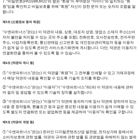
7. “비밀번호(PASSWORD)”라 함은 “회원”이 부여받은 “아이디”와 일치되는 “회
원”임을 확인하고 비밀보호를 위해 “회원” 자신이 정한 문자 또는 숫자의 조합을 말
합니다.
제3조 [신원정보 등의 제공]
“수앤파트너스”은(는) 이 약관의 내용, 상호, 대표자 성명, 영업소 소재지 주소(소비
자의 불만을 처리할 수 있는 곳의 주소를 포함), 전화번호, 모사전송번호, 전자우편
주소, 사업자등록번호, 통신판매업 신고번호 및 개인정보관리책임자 등을 이용자
가 쉽게 알 수 있도록 온라인 서비스초기화면에 게시합니다. 다만, 약관은 이용자가
연결화면을 통하여 볼 수 있도록 할 수 있습니다.
제4조 [약관의 게시 등]
① “수앤파트너스”은(는) 이 약관을 “회원”이 그 전부를 인쇄할 수 있고 거래과정에
서 해당 약관의 내용을 확인할 수 있도록 기술적 조치를 취합니다.
② “수앤파트너스”은(는) “이용자”가 “수앤파트너스”와(과) 이 약관의 내용에 관하
여 질의 및 응답할 수 있도록 기술적 장치를 설치합니다.
③ “수앤파트너스”은(는) “이용자”가 약관에 동의하기에 앞서 약관에 정하여져 있는
내용 중 청약철회, 환불조건 등과 같은 중요한 내용을 이용자가 쉽게 이해할 수 있
도록 별도의 연결화면 또는 팝업화면 등을 제공하여 “이용자”의 확인을 구합니다.
제5조 [약관의 개정 등]
① “수앤파트너스”은(는) 온라인 디지털콘텐츠산업 발전법, 전자상거래 등에서의
소비자보호에 관한 법률, 약관의 규제에 관한 법률 등 관련법을 위배하지 않는 범위