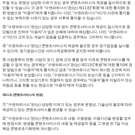
두절 또는 운영상 상당한 이유가 있는 경우 콘텐츠서비스의 제공을 일시적으로 중
단할 수 있습니다. 이 경우 “수앤파트너스”은(는) 제11조[“회원”에 대한 통지]에 정
한 방법으로 “이용자”에게 통지합니다. 다만, “수앤파트너스”이(가) 사전에 통지할
수 없는 부득이한 사유가 있는 경우 사후에 통지할 수 있습니다.
③ “수앤파트너스”은(는) 상당한 이유 없이 콘텐츠서비스의 제공이 일시적으로 중
단됨으로 인하여 “이용자”가 입은 손해에 대하여 배상합니다. 다만, “수앤파트너
스”이(가) 고의 또는 과실이 없음을 입증하는 경우에는 그러하지 아니합니다.
④ “수앤파트너스”은(는) 콘텐츠서비스의 제공에 필요한 경우 정기점검을 실시할
수 있으며, 정기점검시간은 서비스제공화면에 공지한 바에 따릅니다.
⑤ 사업종목의 전환, 사업의 포기, 업체 간의 통합 등의 이유로 콘텐츠서비스를 제
공할 수 없게 되는 경우에는 “수앤파트너스”은(는) 제11조[“회원”에 대한 통지]에 정
한 방법으로 “이용자”에게 통지하고 당초 “수앤파트너스”에서 제시한 조건에 따라
“이용자”에게 보상합니다. 다만, “수앤파트너스”이(가) 보상기준 등을 고지하지 아
니하거나, 고지한 보상기준이 적절하지 않은 경우에는 “이용자”들의 마일리지 또는
적립금 등을 현물 또는 현금으로 “이용자”에게 지급합니다.
제21조 [콘텐츠서비스의 변경]
① “수앤파트너스”은(는) 상당한 이유가 있는 경우에 운영상, 기술상의 필요에 따라
제공하고 있는 콘텐츠서비스를 변경할 수 있습니다.
② “수앤파트너스”은(는) 콘텐츠서비스의 내용, 이용방법, 이용시간을 변경할 경우
에 변경사유, 변경될 콘텐츠서비스의 내용 및 제공일자 등을 그 변경 전 7일 이상
해당 콘텐츠초기화면에 게시합니다.