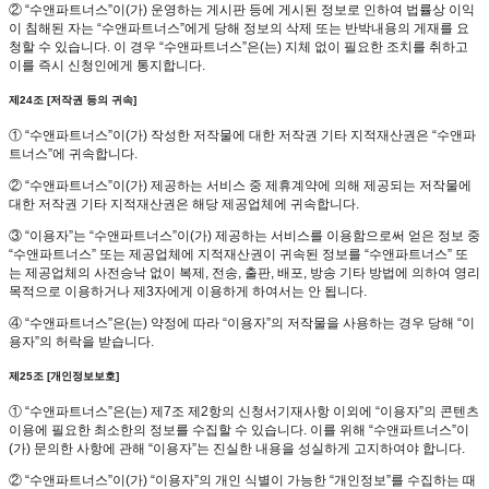
② “수앤파트너스”이(가) 운영하는 게시판 등에 게시된 정보로 인하여 법률상 이익
이 침해된 자는 “수앤파트너스”에게 당해 정보의 삭제 또는 반박내용의 게재를 요
청할 수 있습니다. 이 경우 “수앤파트너스”은(는) 지체 없이 필요한 조치를 취하고
이를 즉시 신청인에게 통지합니다.
제24조 [저작권 등의 귀속]
① “수앤파트너스”이(가) 작성한 저작물에 대한 저작권 기타 지적재산권은 “수앤파
트너스”에 귀속합니다.
② “수앤파트너스”이(가) 제공하는 서비스 중 제휴계약에 의해 제공되는 저작물에
대한 저작권 기타 지적재산권은 해당 제공업체에 귀속합니다.
③ “이용자”는 “수앤파트너스”이(가) 제공하는 서비스를 이용함으로써 얻은 정보 중
“수앤파트너스” 또는 제공업체에 지적재산권이 귀속된 정보를 “수앤파트너스” 또
는 제공업체의 사전승낙 없이 복제, 전송, 출판, 배포, 방송 기타 방법에 의하여 영리
목적으로 이용하거나 제3자에게 이용하게 하여서는 안 됩니다.
④ “수앤파트너스”은(는) 약정에 따라 “이용자”의 저작물을 사용하는 경우 당해 “이
용자”의 허락을 받습니다.
제25조 [개인정보보호]
① “수앤파트너스”은(는) 제7조 제2항의 신청서기재사항 이외에 “이용자”의 콘텐츠
이용에 필요한 최소한의 정보를 수집할 수 있습니다. 이를 위해 “수앤파트너스”이
(가) 문의한 사항에 관해 “이용자”는 진실한 내용을 성실하게 고지하여야 합니다.
② “수앤파트너스”이(가) “이용자”의 개인 식별이 가능한 “개인정보”를 수집하는 때