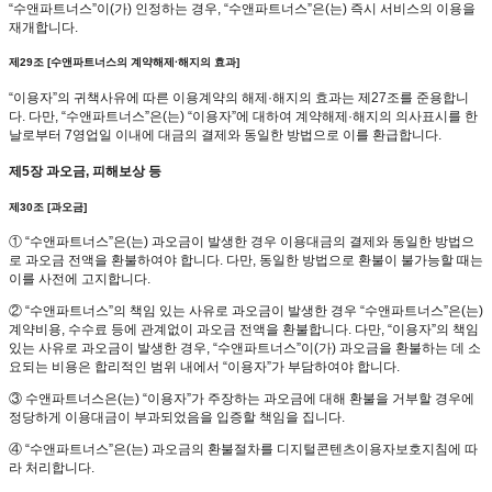
“수앤파트너스”이(가) 인정하는 경우, “수앤파트너스”은(는) 즉시 서비스의 이용을
재개합니다.
제29조 [수앤파트너스의 계약해제·해지의 효과]
“이용자”의 귀책사유에 따른 이용계약의 해제·해지의 효과는 제27조를 준용합니
다. 다만, “수앤파트너스”은(는) “이용자”에 대하여 계약해제·해지의 의사표시를 한
날로부터 7영업일 이내에 대금의 결제와 동일한 방법으로 이를 환급합니다.
제5장 과오금, 피해보상 등
제30조 [과오금]
① “수앤파트너스”은(는) 과오금이 발생한 경우 이용대금의 결제와 동일한 방법으
로 과오금 전액을 환불하여야 합니다. 다만, 동일한 방법으로 환불이 불가능할 때는
이를 사전에 고지합니다.
② “수앤파트너스”의 책임 있는 사유로 과오금이 발생한 경우 “수앤파트너스”은(는)
계약비용, 수수료 등에 관계없이 과오금 전액을 환불합니다. 다만, “이용자”의 책임
있는 사유로 과오금이 발생한 경우, “수앤파트너스”이(가) 과오금을 환불하는 데 소
요되는 비용은 합리적인 범위 내에서 “이용자”가 부담하여야 합니다.
③ 수앤파트너스은(는) “이용자”가 주장하는 과오금에 대해 환불을 거부할 경우에
정당하게 이용대금이 부과되었음을 입증할 책임을 집니다.
④ “수앤파트너스”은(는) 과오금의 환불절차를 디지털콘텐츠이용자보호지침에 따
라 처리합니다.