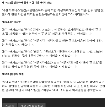
제31조 [콘텐츠하자 등에 의한 이용자피해보상]
“수앤파트너스”은(는) 콘텐츠하자 등에 의한 이용자피해보상의 기준·범위·방법 및
절차에 관한 사항을 디지털콘텐츠이용자보호지침에 따라 처리합니다.
제32조 [면책조항]
① “수앤파트너스”은(는) 천재지변 또는 이에 준하는 불가항력으로 인하여 “콘텐
츠”를 제공할 수 없는 경우에는 “콘텐츠” 제공에 관한 책임이 면제됩니다.
② “수앤파트너스”은(는) “이용자”의 귀책사유로 인한 콘텐츠이용의 장애에 대하여
는 책임을 지지 않습니다.
③ “수앤파트너스”은(는) “회원”이 “콘텐츠”와 관련하여 게재한 정보, 자료, 사실의
신뢰도, 정확성 등의 내용에 관하여는 책임을 지지 않습니다.
④ “수앤파트너스”은(는) “이용자” 상호간 또는 “이용자”와 제3자 간에 “콘텐츠”를
매개로 하여 발생한 분쟁 등에 대하여 책임을 지지 않습니다.
제33조 [분쟁의 해결]
“수앤파트너스”은(는) 분쟁이 발생하였을 경우에 “이용자”가 제기하는 정당한 의견
이나 불만을 반영하여 적절하고 신속한 조치를 취합니다. 다만, 신속한 처리가 곤란
한 경우에 “수앤파트너스”은(는) “이용자”에게 그 사유와 처리일정을 통보합니다.
PC버전
신용정보활용체제