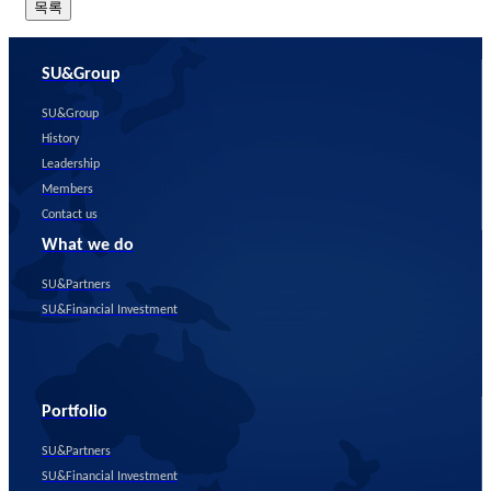
목록
SU&Group
SU&Group
History
Leadership
Members
Contact us
What we do
SU&Partners
SU&Financial Investment
Portfolio
SU&Partners
SU&Financial Investment